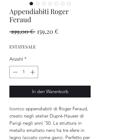
Appendiabiti Roger
Feraud
Standardpreis
Sale-
 199,00 € 
159,20 €
Preis
ESTATESALE
Anzahl
*
In den Warenkorb
Iconico appendiabiti di Roger Feraud, 
creato negli atelier Dupré-Hauser di 
Parigi negli anni '50. La struttura in 
metallo smaltato nero ha tre sfere in 
legno laccato come ganci. Perfetto per 