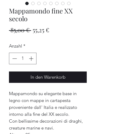
Mappamondo fine XX
secolo
Standardpreis
Sale-
 85,00 € 
55,25 €
Preis
Anzahl
*
In den Warenkorb
Mappamondo su elegante base in
legno con mappe in cartapesta
proveniente dall' Italia e realizzato
intorno alla fine del XX secolo.
Con bellissime decorazioni di draghi,
creature marine e navi.