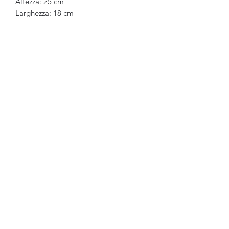
Altezza: 25 cm
Larghezza: 18 cm
Ganesh Antiquariato
Modulo di iscrizione
Invia
ganesh.antiquariato@gmail.com