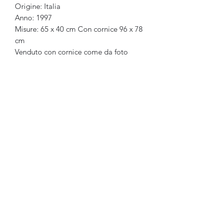
Origine: Italia
Anno: 1997
Misure: 65 x 40 cm Con cornice 96 x 78
cm
Venduto con cornice come da foto
Ganesh Antiquariato
Modulo di iscrizione
Invia