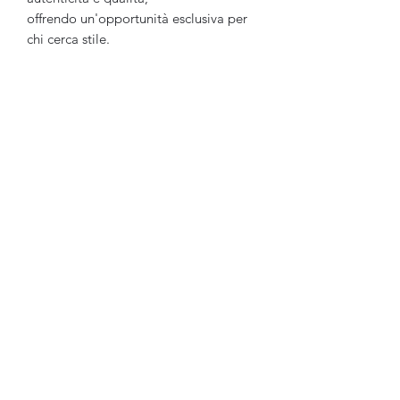
offrendo un'opportunità esclusiva per
chi cerca stile.
Ganesh Antiquariato
Modulo di iscrizione
Invia
ganesh.antiquariato@gmail.com