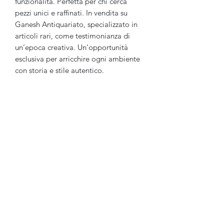
funzionalità. Perfetta per chi cerca
pezzi unici e raffinati. In vendita su
Ganesh Antiquariato, specializzato in
articoli rari, come testimonianza di
un’epoca creativa. Un’opportunità
esclusiva per arricchire ogni ambiente
con storia e stile autentico.
Ganesh Antiquariato
Modulo di iscrizione
Invia