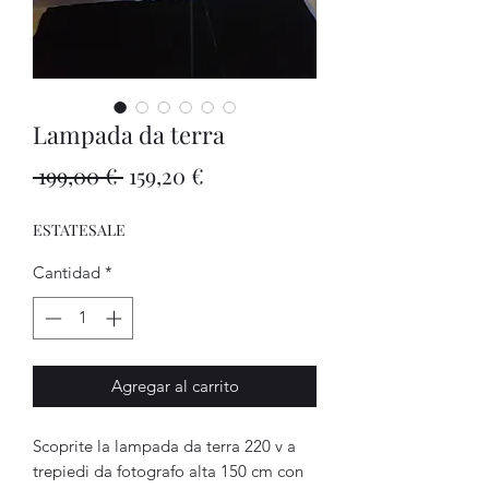
Lampada da terra
Precio
Precio
 199,00 € 
159,20 €
de
ESTATESALE
oferta
Cantidad
*
Agregar al carrito
Scoprite la lampada da terra 220 v a 
trepiedi da fotografo alta 150 cm con 