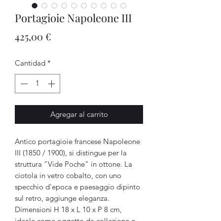
Portagioie Napoleone III
Precio
425,00 €
Cantidad
*
Agregar al carrito
Antico portagioie francese Napoleone
III (1850 / 1900), si distingue per la
struttura "Vide Poche" in ottone. La
ciotola in vetro cobalto, con uno
specchio d'epoca e paesaggio dipinto
sul retro, aggiunge eleganza.
Dimensioni H 18 x L 10 x P 8 cm,
ideale come oggetto da collezione o