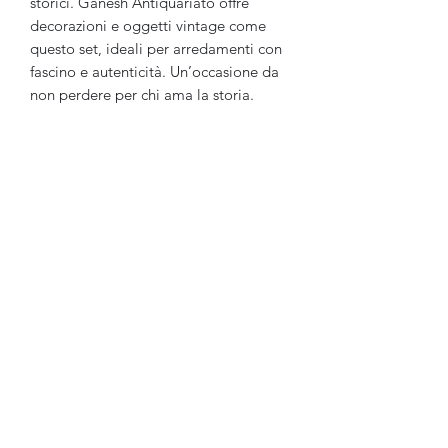
storici. Ganesh Antiquariato offre
decorazioni e oggetti vintage come
questo set, ideali per arredamenti con
fascino e autenticità. Un’occasione da
non perdere per chi ama la storia.
Ganesh Antiquariato
Modulo di iscrizione
Invia