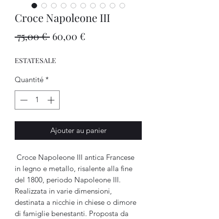
Croce Napoleone III
Prix
Prix
 75,00 € 
60,00 €
original
promotionnel
ESTATESALE
Quantité
*
Ajouter au panier
Croce NapoIeone III antica Francese
in legno e metallo, risalente alla fine
del 1800, periodo Napoleone III.
Realizzata in varie dimensioni,
destinata a nicchie in chiese o dimore
di famiglie benestanti. Proposta da