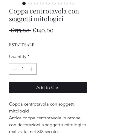
Coppa centrotavola con
soggetti mitologici
Regular
Sale
 €175.00 
€140.00
Price
Price
ESTATESALE
Quantity
*
Add to Cart
Coppa centrotavola con soggetti
mitologici
Antica coppa centrotavola in ottone
con decorazioni a soggetto mitologico
realizzata nel XIX secolo.