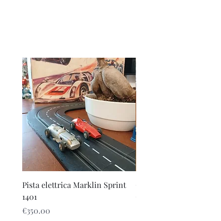
Ganesh Antiquariato
Pista elettrica Marklin Sprint
Gioco azzardo Corsa dei
1401
Out of stock
Price
€350.00