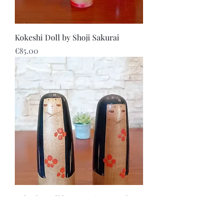
Kokeshi Doll by Shoji Sakurai
Price
€85.00
Kokeshi Doll by Sanpei Yamanaka
Price
€265.00