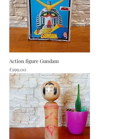
Action figure Gundam
Price
€199.00