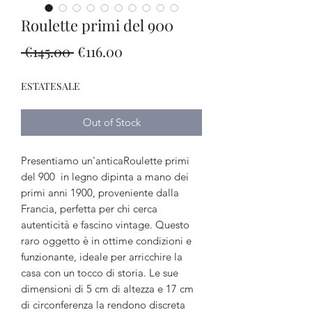
Roulette primi del 900
Regular
Sale
 €145.00 
€116.00
Price
Price
ESTATESALE
Out of Stock
Presentiamo un'anticaRoulette primi
del 900 in legno dipinta a mano dei
primi anni 1900, proveniente dalla
Francia, perfetta per chi cerca
autenticità e fascino vintage. Questo
raro oggetto è in ottime condizioni e
funzionante, ideale per arricchire la
casa con un tocco di storia. Le sue
dimensioni di 5 cm di altezza e 17 cm
di circonferenza la rendono discreta