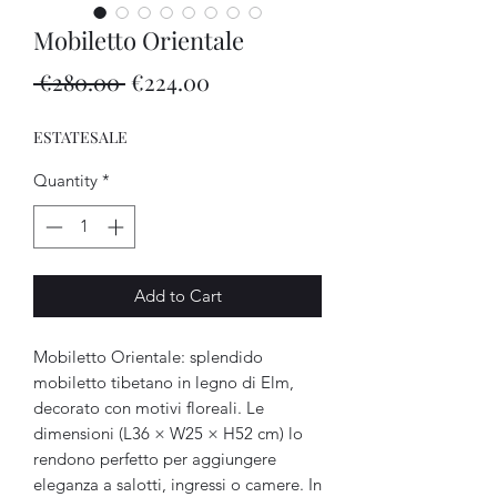
Mobiletto Orientale
Regular
Sale
 €280.00 
€224.00
Price
Price
ESTATESALE
Quantity
*
Add to Cart
Mobiletto Orientale: splendido 
mobiletto tibetano in legno di Elm, 
decorato con motivi floreali. Le 
dimensioni (L36 × W25 × H52 cm) lo 
rendono perfetto per aggiungere 
eleganza a salotti, ingressi o camere. In 