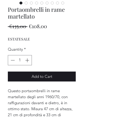
Portaombrelli in rame
martellato
Regular
Sale
 €135.00 
€108.00
Price
Price
ESTATESALE
Quantity
*
Add to Cart
Questo portaombrelli in rame 
martellato degli anni 1960/70, con 
raffigurazioni davanti e dietro, è in 
ottimo stato. Misura 47 cm di altezza, 
21 cm di profondità e 33 cm di 