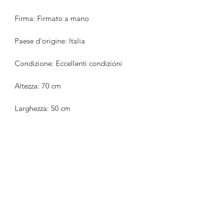
Firma: Firmato a mano
Paese d'origine: Italia
Condizione: Eccellenti condizioni
Altezza: 70 cm
Larghezza: 50 cm
Profondità: 1 cm
Venduto con cornice: si
Periodo: 1980-1990