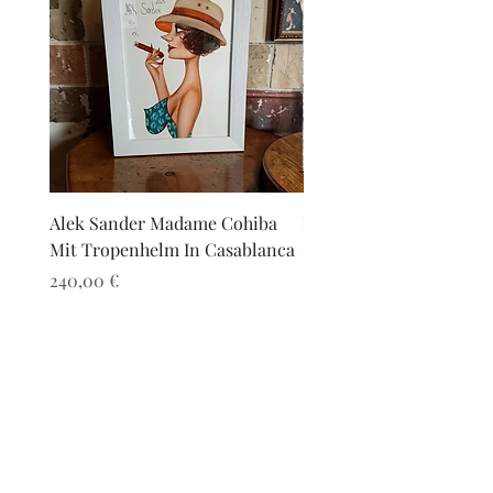
Alek Sander Madame Cohiba
Naruto by Naro
Mit Tropenhelm In Casablanca
Prezzo
175,00 €
Prezzo
240,00 €
Ganesh Antiquariato
Modulo di iscrizione