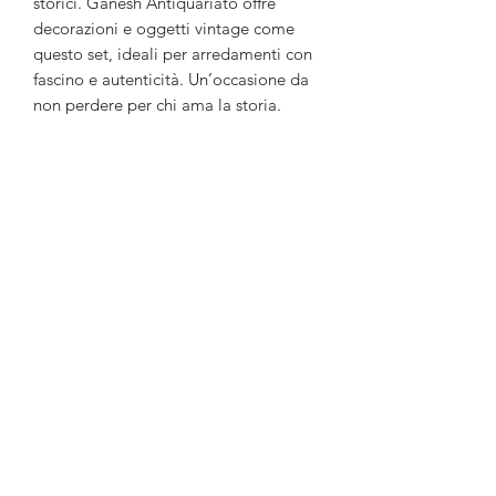
storici. Ganesh Antiquariato offre
decorazioni e oggetti vintage come
questo set, ideali per arredamenti con
fascino e autenticità. Un’occasione da
non perdere per chi ama la storia.
Ganesh Antiquariato
Modulo di iscrizione
Invia