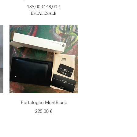
Prezzo regolare
Prezzo scontato
185,00 €
148,00 €
ESTATESALE
Vista rapida
Portafoglio MontBlanc
o
Prezzo
225,00 €