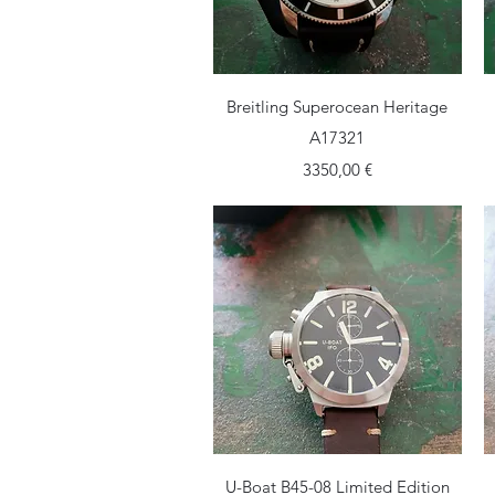
Vista rapida
Breitling Superocean Heritage
A17321
Prezzo
3350,00 €
Vista rapida
U-Boat B45-08 Limited Edition