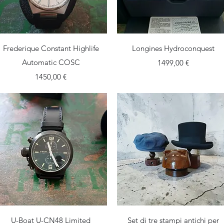
Vista rapida
Vista rapida
Frederique Constant Highlife
Longines Hydroconquest
Automatic COSC
Prezzo
1499,00 €
Prezzo
1450,00 €
Vista rapida
Vista rapida
U-Boat U-CN48 Limited
Set di tre stampi antichi per