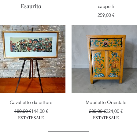
Esaurito
cappelli
Prezzo
259,00 €
Vista rapida
Vista rapida
Cavalletto da pittore
Mobiletto Orientale
Prezzo regolare
Prezzo scontato
Prezzo regolare
Prezzo scontat
180,00 €
144,00 €
280,00 €
224,00 €
ESTATESALE
ESTATESALE