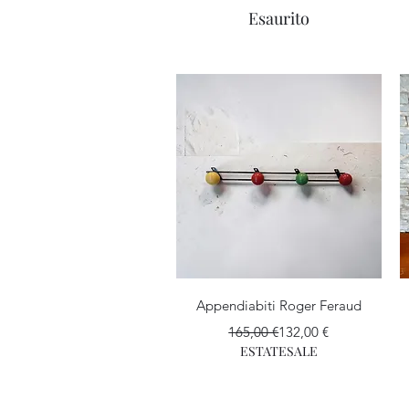
Esaurito
Vista rapida
Appendiabiti Roger Feraud
Prezzo regolare
Prezzo scontato
165,00 €
132,00 €
ESTATESALE