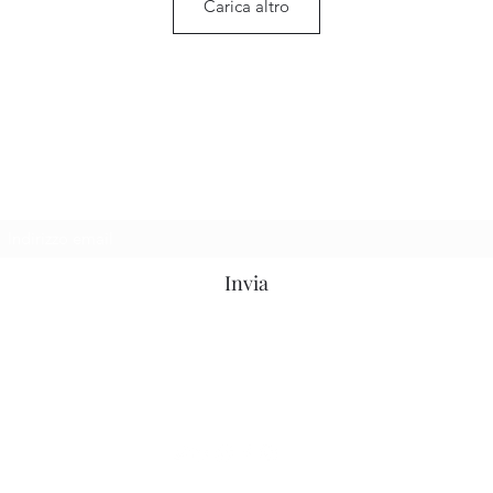
Carica altro
Ganesh Antiquariato
Modulo di iscrizione
Invia
ganesh.antiquariato@gmail.com