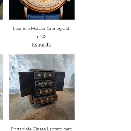
Vista rapida
Baume e Mercier Cronograph
6102
Esaurito
Vista rapida
Portagioie Cinese Laccato nero